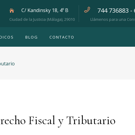
744 736883 -
C/ Kandinsky 18, 4º B
Ciudad de la Justicia (Málaga), 29010
Llámenos para una Cons
IDICOS
BLOG
CONTACTO
butario
recho Fiscal y Tributario