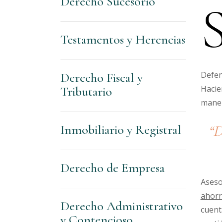
Derecho Sucesorio
Testamentos y Herencias
Defen
Derecho Fiscal y
Hacie
Tributario
maner
Inmobiliario y Registral
“D
Derecho de Empresa
Aseso
ahorr
Derecho Administrativo
cuent
y Contencioso