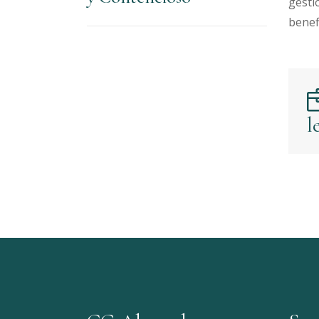
gesti
benef
l